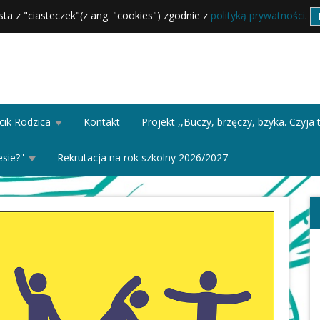
sta z "ciasteczek"(z ang. "cookies") zgodnie z
polityką prywatności
.
cik Rodzica
Kontakt
Projekt ,,Buczy, brzęczy, bzyka. Czyj
sie?''
Rekrutacja na rok szkolny 2026/2027