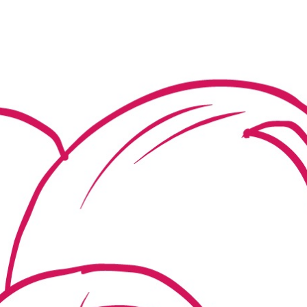
zakończeniu rekrutacji będą
wolne miejsca a dziecko w dniu 1
września 2026 r będzie miało
ukończone 2,5 roku Przedszkole w
bieżącym roku szkolnym jest
czynne w godzinach 6.30-16.00,
ale godziny mogą być
dostosowane do Państwa
potrzeb!