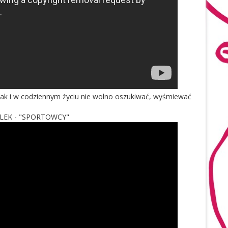
 jak i w codziennym życiu nie wolno oszukiwać, wyśmiewać
OLEK - "SPORTOWCY"