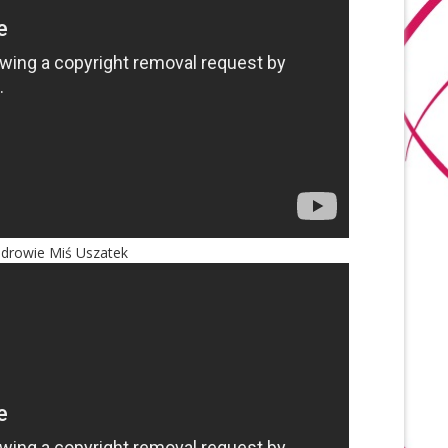
Zdrowie Miś Uszatek