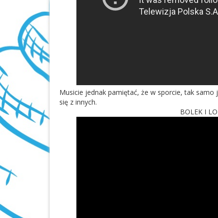
Musicie jednak pamiętać, że w sporcie, tak samo
się z innych.
BOLEK I L