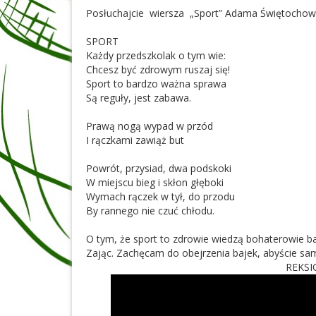
Posłuchajcie wiersza „Sport” Adama Świętocho
SPORT
Każdy przedszkolak o tym wie:
Chcesz być zdrowym ruszaj się!
Sport to bardzo ważna sprawa
Są reguły, jest zabawa.
Prawą nogą wypad w przód
I rączkami zawiąż but
Powrót, przysiad, dwa podskoki
W miejscu bieg i skłon głęboki
Wymach rączek w tył, do przodu
By rannego nie czuć chłodu.
O tym, że sport to zdrowie wiedzą bohaterowie baj
Zając. Zachęcam do obejrzenia bajek, abyście sami
REKSI