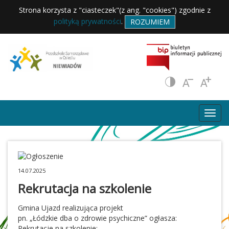
Strona korzysta z "ciasteczek"(z ang. "cookies") zgodnie z
polityką prywatności
.
ROZUMIEM
14.07.2025
Rekrutacja na szkolenie
Gmina Ujazd realizująca projekt
pn. „Łódzkie dba o zdrowie psychiczne” ogłasza:
Rekrutacje na szkolenie: