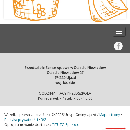
strażacy przygotowali dla dzieci wyjątkową
oświadczeń i do pobrania poprzez kliknięcie
niespodziankę — każde dziecko otrzymało
hiperłącza) oraz w placówce. Nie zwlekaj i
czujkę czadu, która ma przypominać o tym,
zgłoś swoje dziecko urodzone w roku
jak ważne jest bezpieczeństwo w domu.
2020,2021,2022, 2023, a dzieci urodzone w
2024 będą przyjęte tylko wtedy gdy po
zakończeniu rekrutacji będą wolne miejsca a
dziecko w dniu 1 września 2026 r będzie
miało ukończone 2,5 roku Przedszkole w
bieżącym roku szkolnym jest czynne w
godzinach 6.30-16.00, ale godziny mogą być
dostosowane do Państwa potrzeb!
Przedszkole Samorządowe w Osiedlu Niewiadów
Osiedle Niewiadów 27
97-225 Ujazd
woj. łódzkie
GODZINY PRACY PRZEDSZKOLA
Poniedziałek - Piątek 7.00 - 16.00
Wszelkie prawa zastrzeżone © 2026 Urząd Gminy Ujazd /
Mapa strony
/
Polityka prywatności
/
RSS
Oprogramowanie dostarcza
TITUTO Sp. z o.o.