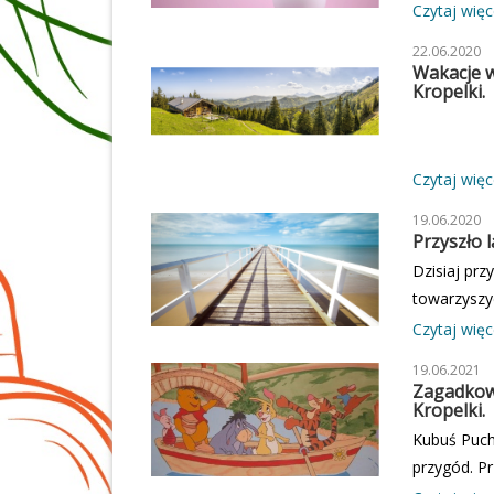
Czytaj więce
22.06.2020
Wakacje w
Kropelki.
Czytaj więce
19.06.2020
Przyszło l
Dzisiaj prz
towarzyszyd
wakacjami,
Czytaj więce
spędzid. Po
19.06.2021
swojej babc
Zagadkowe
nóżkami w s
Kropelki.
okno. - Ma
Kubuś Puch
Właśnie roz
przygód. Pr
postanowili