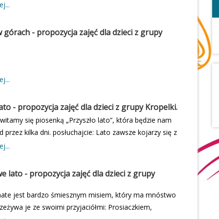
j...
 górach - propozycja zajęć dla dzieci z grupy
j...
ato - propozycja zajęć dla dzieci z grupy Kropelki.
ywitamy się piosenką „Przyszło lato”, która będzie nam
 przez kilka dni. posłuchajcie: Lato zawsze kojarzy się z
 a jak wakacje to musimy się zastanowid gdzie je
j...
słuchajcie opowiadania o Zuzi, która pojechała do
i i dziadka na wieś. Wakacje na wsi Zuzia machała
 lato - propozycja zajęć dla dzieci z grupy
woim foteliku i z niecierpliwością wyglądała przez
mo, czy jeszcze daleko? – dopytywała co chwilę
ate jest bardzo śmiesznym misiem, który ma mnóstwo
poczęły się wakacje, świeciło piękne słońce i rodzice
zeżywa je ze swoimi przyjaciółmi: Prosiaczkiem,
, że pojadą odwiedzić babcię i dziadka, którzy mieszkali