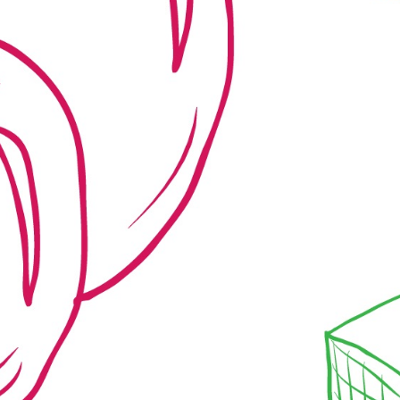
zakończeniu rekrutacji będą
wolne miejsca a dziecko w dniu 1
września 2026 r będzie miało
ukończone 2,5 roku Przedszkole w
bieżącym roku szkolnym jest
czynne w godzinach 6.30-16.00,
ale godziny mogą być
dostosowane do Państwa
potrzeb!