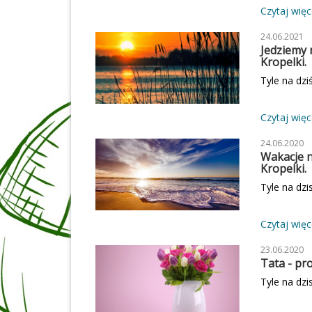
zobaczenia
Czytaj więce
Druszcz
24.06.2021
Jedziemy n
Kropelki.
Tyle na dzi
Czytaj więce
24.06.2020
Wakacje n
Kropelki.
Tyle na dzi
Czytaj więce
23.06.2020
Tata - pro
Tyle na dzi