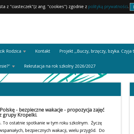
sta z "ciasteczek"(z ang. "cookies") zgodnie z
polityką prywatności
.
cik Rodzica
Kontakt
Projekt ,,Buczy, brzęczy, bzyka. Czyj
sie?''
Rekrutacja na rok szkolny 2026/2027
Polskę - bezpieczne wakacje - propozycja zajęć
 z grupy Kropelki.
ś. To ostatnie spotkanie w tym roku szkolnym. Życzę
wspaniałych, bezpiecznych wakacji, wielu przygód. Do