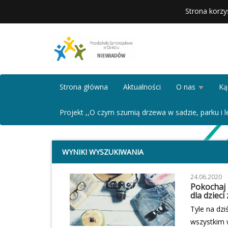
Strona korzy
Strona główna
Aktualności
O nas
Ką
Projekt ,,O czym szumią drzewa w sadzie, parku i le
WYNIKI WYSZUKIWANIA
24.06.2020
Pokochaj 
dla dzieci
Tyle na dzi
wszystkim 