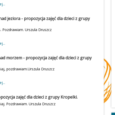
 we wrześniu w przedszkolu. Pozdrawiam. Urszula
j...
ad jeziora - propozycja zajęć dla dzieci z grupy
ś. Pozdrawiam. Urszula Druszcz
j...
ad morzem - propozycja zajęć dla dzieci z grupy
siaj, pozdrawiam.Urszula Druszcz
j...
pozycja zajęć dla dzieci z grupy Kropelki.
siaj. Pozdrawiam. Urszula Druszcz